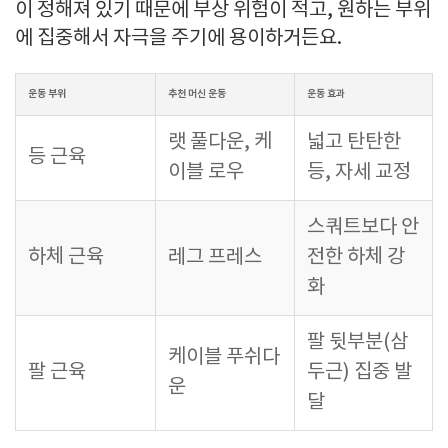
이 정해져 있기 때문에 부상 위험이 적고, 원하는 부위
에 집중해서 자극을 주기에 용이하거든요.
운동 부위
추천 머신 운동
운동 효과
랫 풀다운, 케
넓고 탄탄한
등 근육
이블 로우
등, 자세 교정
스쿼트보다 안
하체 근육
레그 프레스
전한 하체 강
화
팔 뒷부분(삼
케이블 푸쉬다
팔 근육
두근) 집중 발
운
달