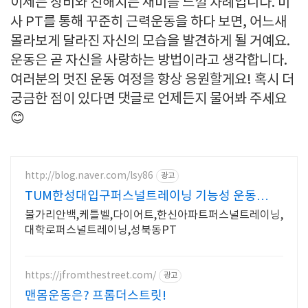
이제는 장비와 친해지는 재미를 느낄 차례입니다. 미
사 PT를 통해 꾸준히 근력운동을 하다 보면, 어느새
몰라보게 달라진 자신의 모습을 발견하게 될 거예요.
운동은 곧 자신을 사랑하는 방법이라고 생각합니다.
여러분의 멋진 운동 여정을 항상 응원할게요! 혹시 더
궁금한 점이 있다면 댓글로 언제든지 물어봐 주세요
😊
http://blog.naver.com/lsy86
광고
TUM한성대입구퍼스널트레이닝 기능성 운동
PT&그룹
불가리안백,케틀벨,다이어트,한신아파트퍼스널트레이닝,
대학로퍼스널트레이닝,성북동PT
https://jfromthestreet.com/
광고
맨몸운동은? 프롬더스트릿!